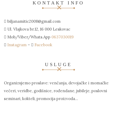
KONTAKT INFO
biljanamitic2008@gmail.com
Ul. Vlajkova br.12, 16 000 Leskovac
Mob/Viber/Whats.App
0637030019
Instagram
–
Facebook
USLUGE
Organizujemo proslave: venčanja, devojačke i momačke
večeri, veridbe, godišnice, rođendane, jubileje, poslovni
seminari, kokteli, promocija proizvoda…