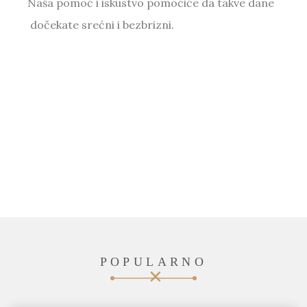
Naša pomoć i iskustvo pomoćiće da takve dane
dočekate srećni i bezbrizni.
POPULARNO