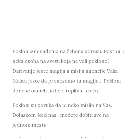
Poklon iznenađenja na željenu adresu.
Postoji li
neka osoba na svetu koja ne voli poklone?
Darivanje jeste magija a misija agencije Vaša
Mašta jeste da prenesemo tu magiju… Pokloni
donose osmeh na lice, toplinu, sreću…
Pokloni su poruka da je neko mislio na Vas.
Dolaskom kod nas , možete dobiti sve na
jednom mestu.