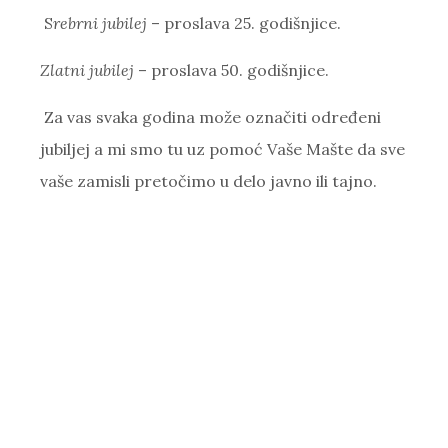
S
rebrni jubilej
– proslava 25. godišnjice.
Zlatni jubilej
– proslava 50. godišnjice.
Za vas svaka godina može označiti određeni
jubiljej a mi smo tu uz pomoć Vaše Mašte da sve
vaše zamisli pretočimo u delo javno ili tajno.