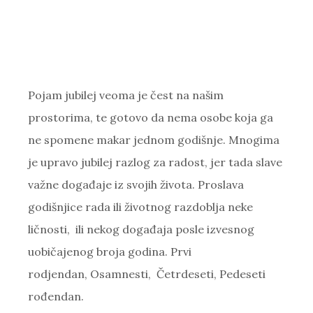
Pojam jubilej veoma je čest na našim
prostorima, te gotovo da nema osobe koja ga
ne spomene makar jednom godišnje. Mnogima
je upravo jubilej razlog za radost, jer tada slave
važne događaje iz svojih života. Proslava
godišnjice rada ili životnog razdoblja neke
ličnosti, ili nekog događaja posle izvesnog
uobičajenog broja godina.
Prvi
rodjendan, Osamnesti, Četrdeseti, Pedeseti
rođendan.